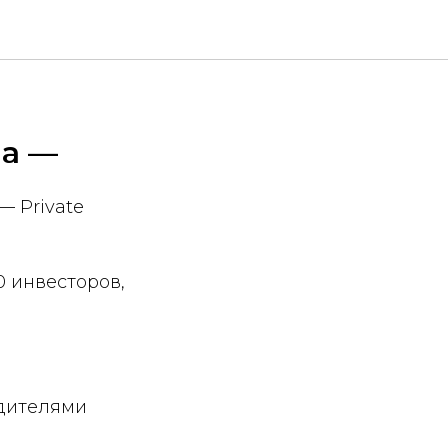
на —
— Private
0 инвесторов,
одителями