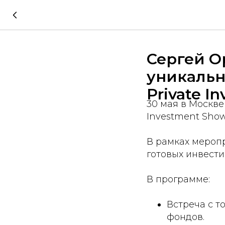
Сергей О
уникальн
Private I
30 мая в Москв
Investment Show
В рамках мероп
готовых инвести
В программе:
Встреча с 
фондов.